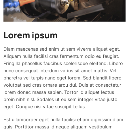
Please select one
Message
*
Lorem ipsum
Diam maecenas sed enim ut sem viverra aliquet eget.
Aliquam nulla facilisi cras fermentum odio eu feugiat.
Fringilla phasellus faucibus scelerisque eleifend. Libero
nunc consequat interdum varius sit amet mattis. Vel
pharetra vel turpis nunc eget lorem. Sed blandit libero
DOWNLOAD E-BOOK
volutpat sed cras ornare arcu dui. Duis at consectetur
lorem donec massa sapien. Tortor id aliquet lectus
proin nibh nisl. Sodales ut eu sem integer vitae justo
Download Document
eget. Congue nisi vitae suscipit tellus.
Est ullamcorper eget nulla facilisi etiam dignissim diam
Email Address
*
quis. Porttitor massa id neque aliquam vestibulum